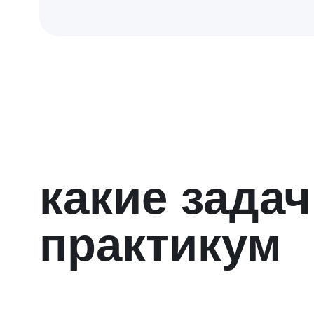
структура
обучения
Программа поможет на своем бизнес-кейсе
протестировать ключевые инструменты
и подходы клиентократии, их применимость
к решению ваших бизнес задач. В ходе
практикума вы определите, ключевые точки
изменений, роста для своей компании
и план реализации