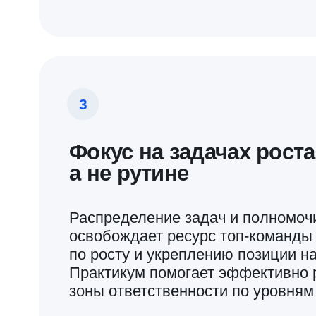
Фокус на клиенте
Рынок
Определите реальную
Изучите ко
ценность и пользу для своего
и выявите 
клиента, сформулируйте
конкурентн
наилучшее предложение для
и точку рос
него