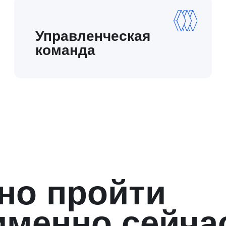
2
Сокращение
управленческого расхода
Когда рынок давит на маржу, важно
пересобрать экономику команд. Практикум
дает инструменты внедрения наиболее
эффективной экономики и мотивации на всех
уровнях команды