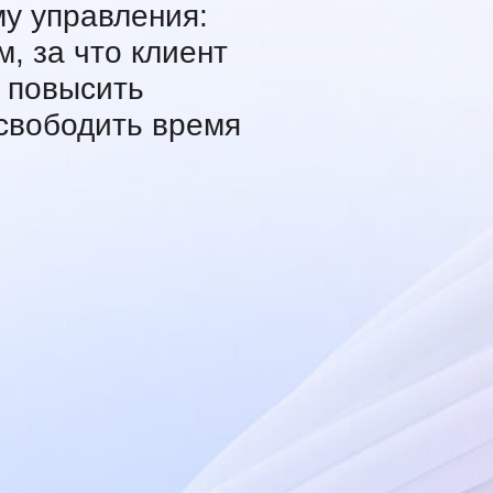
900+
предпринимателей
уже прошли практикум