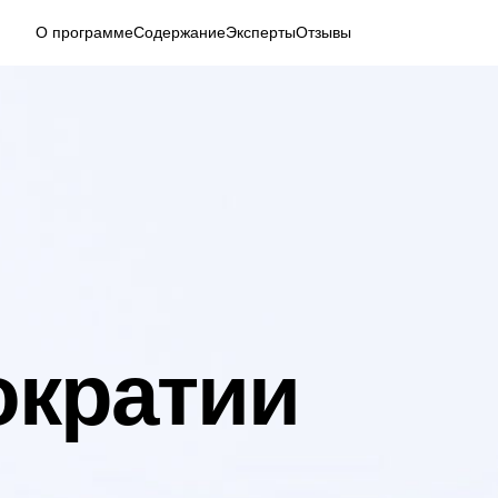
О программе
Содержание
Эксперты
Отзывы
тии
:
нт
емя