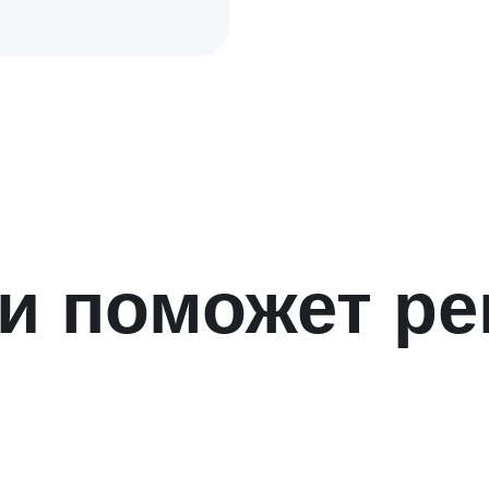
24 августа 2026 — начало обучения
3 месяца онлайн-занятий
живые занятия в реальном времени
практика на вашем кейсе
работаете со своим бизнесом
персональный наставник
по бизнес-кейсу с командой Beyond Taylor
результат после каждого модуля
На выходе — конкретный результат, который
можно забрать в работу