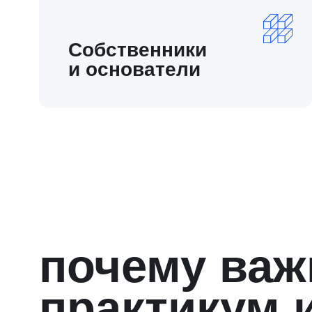
1
Оптимизация бюджетов,
отказ от лишних трат
Практикум помогает определить, что
действительно является ценностью для
клиента, за которую он готов платить,
и сфокусировать все ресурсы на этом
3
Фокус на задачах роста,
а не рутине