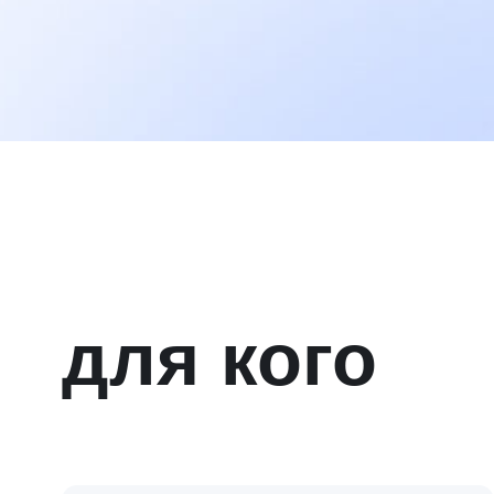
Собственники
Управл
и основатели
команд
почему важно пр
практикум именн