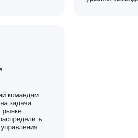
Компания
нкурентную среду
Поймете, как избавиться
уникальное
от «узкого горлышка»:
ое преимущество
перестроите модель
та для бизнеса
управления без привязки
всех решений к первому
лицу компании