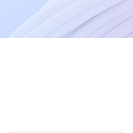
енческая
Лидеры
а
изменений
ойти
о сейчас