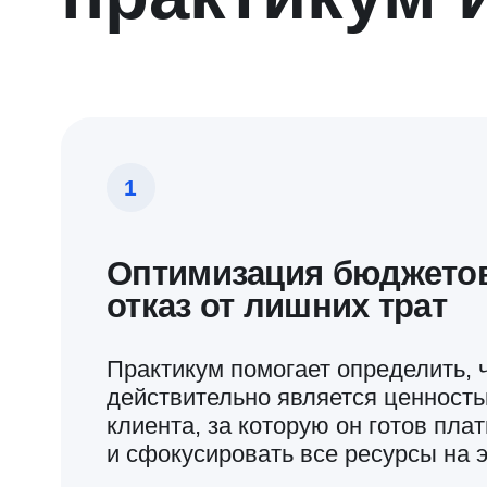
Распределение задач и полномочий командам
освобождает ресурс топ-команды на задачи
по росту и укреплению позиции на рынке.
Практикум помогает эффективно распределить
зоны ответственности по уровням управления
какие задачи по
практикум