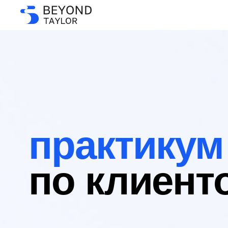
практикум
по клиентокра
Помогает перестроить систему управления
сосредоточить ресурсы на том, за что клие
действительно готов платить, повысить
ответственность команд и высвободить вр
топ-команды для задач роста