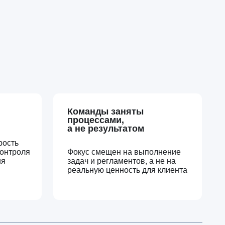
Команды заняты
процессами,
а не результатом
Фокус смещен на выполнение
задач и регламентов, а не на
реальную ценность для клиента
выстроить систему
решений усиливает
кий хаос