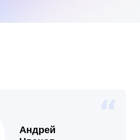
дрей
анов
дер маркетинга
егическое
чу клиенту»
тократии