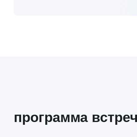
программа встречи
Почему решения
Что такое а
замедляются: где
команда и к
компания теряет скорость
условия де
и клиента
её управля