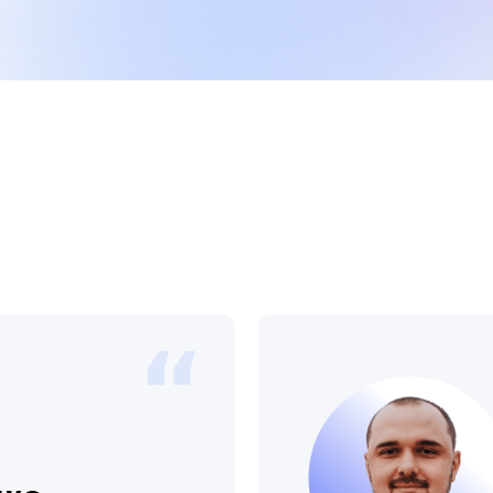
Ан
Чв
Член совета управляющих, ли
сети робот-автомоек Портал
олее 10
ом
Выпускник программы «Страт
управление: 10 шагов навстре
ыми
Амбассадор внедрения клиен
в компании