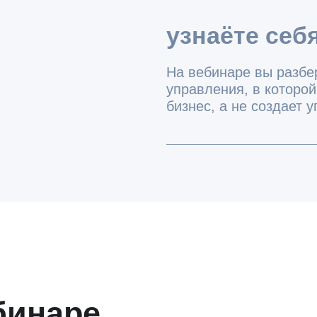
наре
Как устроены автономные
команды, работающие
на предоставление ценности
для клиента