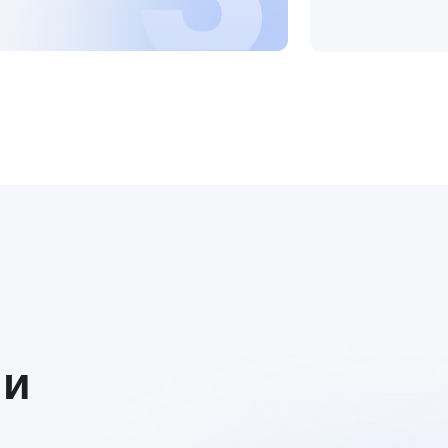
втономная
Практические шаги: как
акие
выстроить управляемую
лают
автономию в компании
емой