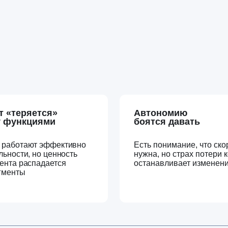
яется»
Автономию
кциями
боятся давать
ают эффективно
Есть понимание, что скорость
, но ценность
нужна, но страх потери контроля
аспадается
останавливает изменения
узнаёте себя?
На вебинаре вы разберемся, как 
управления, в которой скорость 
бизнес, а не создает управленчес