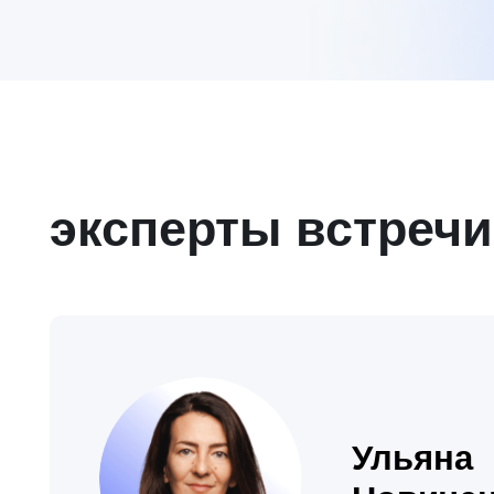
Ульяна
Новиченко
Руководитель проектов Beyond Taylor
Ex-Lean Production Leader Renault в России, б
лет опыта работы с бережливым производств
Более 8 лет управления кросс-функциональн
командами в международных проектах