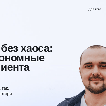
Для кого
Что узн
з хаоса:
номные
нта