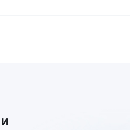
 больше
Как осознанно выбирать
ыбирают
и применять
тию
управленческую модель
ое
под контекст и задачи
ское решение
бизнеса