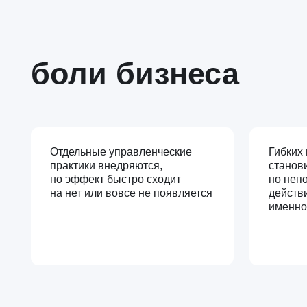
Отдельные управленческие
Гибких моделе
практики внедряются,
становится вс
но эффект быстро сходит
но непонятно, 
на нет или вовсе не появляется
действительно
именно вашем