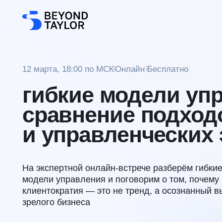
12 марта, 18:00 по МСК
Онлайн
Бесплатно
гибкие модели управ
сравнение подходов
и управленческих э
На экспертной онлайн-встрече разберём гибкие
модели управления и поговорим о том, почему
клиентократия — это не тренд, а осознанный выбор
зрелого бизнеса
Бонус:
гид «5 моделей для гибкого управления бизнесом»