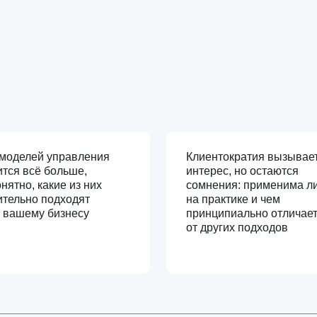
й управления
Клиентократия вызывает
ё больше,
интерес, но остаются
какие из них
сомнения: применима ли она
 подходят
на практике и чем
у бизнесу
принципиально отличается
от других подходов
узнаёте себя?
На вебинаре разберем, как осозн
управленческую модель под конте
а не следовать трендам