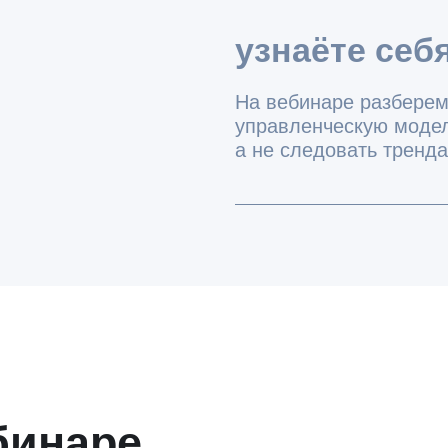
наре
Чем отличаются современные управл
подходы на уровне логики, ролей
и ответственности