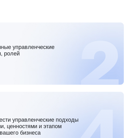
енческие подходы
ми и этапом
еса