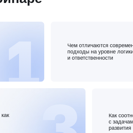
Как соотнести управл
с задачами, ценностя
развития вашего бизн