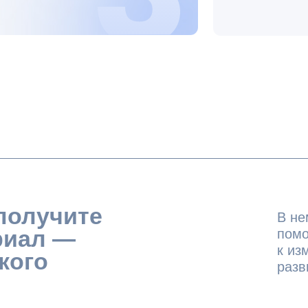
учите
В нем собраны 
помогают быстр
л —
к изменениям и
о
развития бизне