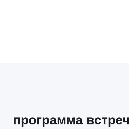
программа встречи
Почему бизнес переходит
Почему всё
к гибким моделям
компаний в
управления: ключевые
клиентокра
подходы, различия
как системн
и ограничения
управленче