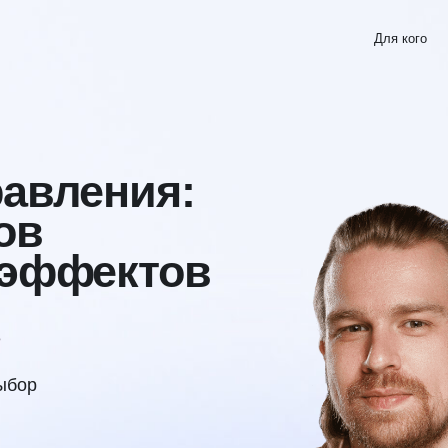
Для кого
Что узн
ления:
ффектов