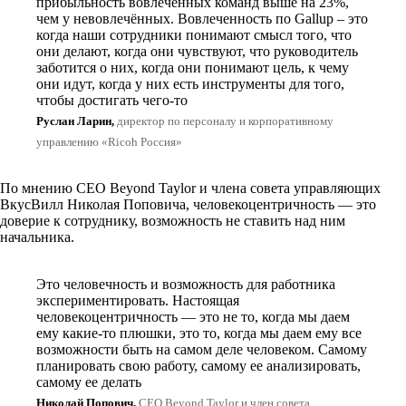
прибыльность вовлеченных команд выше на 23%,
чем у невовлечённых. Вовлеченность по Gallup – это
когда наши сотрудники понимают смысл того, что
они делают, когда они чувствуют, что руководитель
заботится о них, когда они понимают цель, к чему
они идут, когда у них есть инструменты для того,
чтобы достигать чего-то
Руслан Ларин,
директор по персоналу и корпоративному
управлению «Ricoh Россия»
По мнению CEO Beyond Taylor и члена совета управляющих
ВкусВилл Николая Поповича, человекоцентричность — это
доверие к сотруднику, возможность не ставить над ним
начальника.
Это человечность и возможность для работника
экспериментировать. Настоящая
человекоцентричность — это не то, когда мы даем
ему какие-то плюшки, это то, когда мы даем ему все
возможности быть на самом деле человеком. Самому
планировать свою работу, самому ее анализировать,
самому ее делать
Николай Попович,
CEO Beyond Taylor и член совета