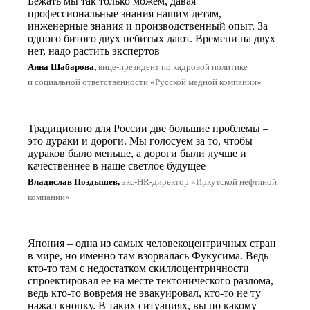
Бежать мы так только можем, давая
профессиональные знания нашим детям,
инженерные знания и производственный опыт. За
одного битого двух небитых дают. Времени на двух
нет, надо растить экспертов
Анна Шабарова,
вице-президент по кадровой политике
и социальной ответственности «Русской медной компании»
Традиционно для России две большие проблемы –
это дураки и дороги. Мы голосуем за то, чтобы
дураков было меньше, а дороги были лучше и
качественнее в наше светлое будущее
Владислав Поздышев,
экс-HR-директор «Иркутской нефтяной
компании»
Япония – одна из самых человекоцентричных стран
в мире, но именно там взорвалась Фукусима. Ведь
кто-то там с недостатком скиллоцентричности
спроектировал ее на месте тектонического разлома,
ведь кто-то вовремя не эвакуировал, кто-то не ту
нажал кнопку. В таких ситуациях, вы по какому