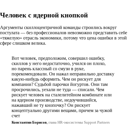
Человек с ядерной кнопкой
Аргументы скиллоцентричной команды строились вокруг
постулата — без профессионалов невозможно представить себе
«тяжелую» отрасль экономики, потому что цена ошибки в этой
сфере слишком велика.
Вот человек, предположим, совершил ошибку,
скиллов у него недостаточно, учился он плохо,
но парень классный со смузи в руке,
порекомендовали. Он нажал неправильно доставку
какую-нибудь оформить. Чем он рискует для
компании? Судьбой парочки йогуртов. Они там
просрочились, уехали не туда — списали. Чем
рискует человек на сталелитейном комбинате или
на ядерном производстве, недоучившийся,
нажавший не ту кнопочку? Он рискует
концептуально другими вещами, причем за чужой
счет
Константин Борисов
,
глава HR-экосистемы Support Partners