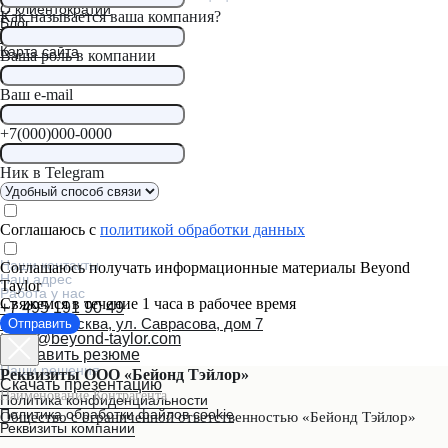
О клиентократии
Как называется ваша компания?
Блог
Пройти тест
Карта сайта
Ваша роль в компании
Ваш e-mail
+7(000)000-0000
Ник в Telegram
Соглашаюсь с
политикой обработки данных
Наши контакты
Соглашаюсь получать информационные материалы Beyond
Наш адрес
Taylor
Работа у нас
Свяжемся в течение 1 часа в рабочее время
+7 495 191 90 49
125080, Москва, ул. Саврасова, дом 7
Отправить
team@beyond-taylor.com
Отправить резюме
Наши решения
Реквизиты ООО «Бейонд Тэйлор»
Скачать презентацию
Наименование Контрагента
Политика конфиденциальности
Политика обработки файлов cookie
Общество с ограниченной ответственностью «Бейонд Тэйлор»
Реквизиты компании