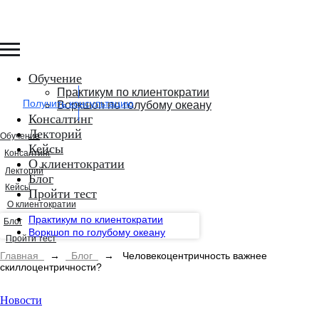
Обучение
Практикум по клиентократии
Получить консультацию
Воркшоп по голубому океану
Консалтинг
Лекторий
Обучение
Кейсы
Консалтинг
О клиентократии
Лекторий
Блог
Кейсы
Пройти тест
О клиентократии
Практикум по клиентократии
Блог
Воркшоп по голубому океану
Пройти тест
Главная
→
Блог
→
Человекоцентричность важнее
скиллоцентричности?
Новости