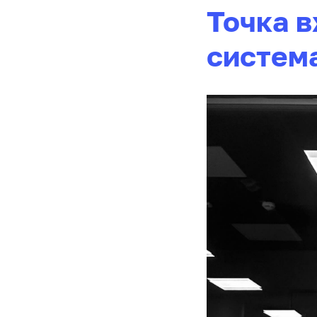
Точка в
систем