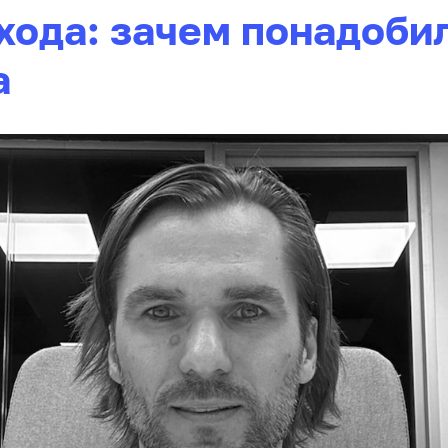
хода: зачем понадоби
а