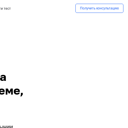
Получить консультацию
и тест
а
еме,
ынии,