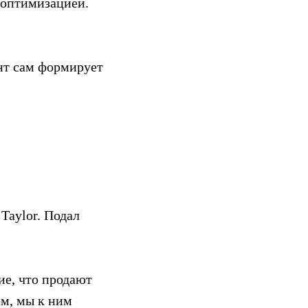
я оптимизацией.
нт сам формирует
Taylor. Подал
е, что продают
ом, мы к ним