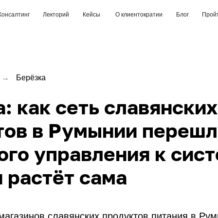
Консалтинг
Лекторий
Кейсы
О клиентократии
Блог
Пройт
→
Берёзка
: как сеть славянских
тов в Румынии перешл
ого управления к сист
 растёт сама
магазинов славянских продуктов питания в Рум