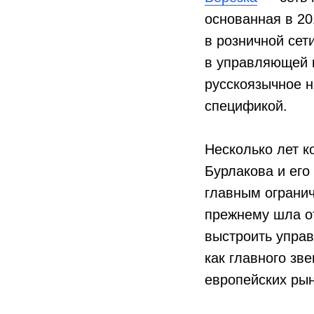
основанная в 20
в розничной сет
в управляющей 
русскоязычное н
спецификой.
Несколько лет к
Бурлакова и его
главным огранич
прежнему шла от
выстроить управ
как главного зв
европейских рын