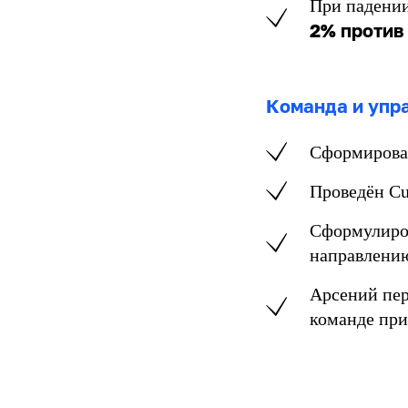
При падении
2% против
Команда и упр
Сформирова
Проведён Cu
Сформулиров
направлени
Арсений пер
команде пр