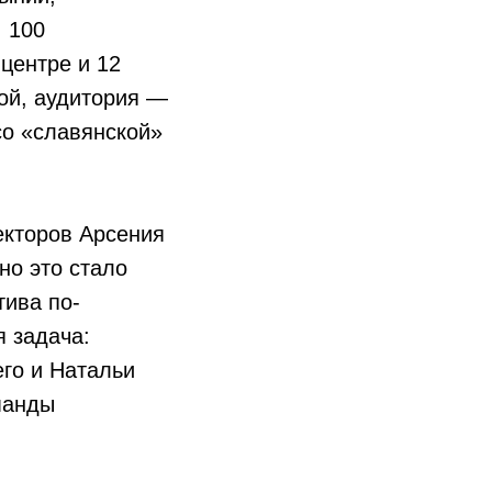
: 100
 центре и 12
ой, аудитория —
со «славянской»
екторов Арсения
но это стало
тива по-
я задача:
го и Натальи
оманды