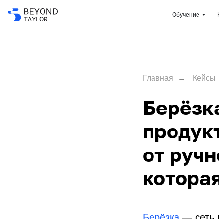
Обучение
Главная
→
Кейсы
Берёзка
продук
от ручн
которая
Берёзка
— сеть 