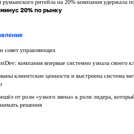
 румынского ритейла на 20% компания удержала п
 минус 20% по рынку
авление
н совет управляющих
stDev: компания впервые системно узнала своего к
аны клиентские ценности и выстроена система ме
ю
ешёл от роли «узкого звена» к роли лидера, которы
инимать решения