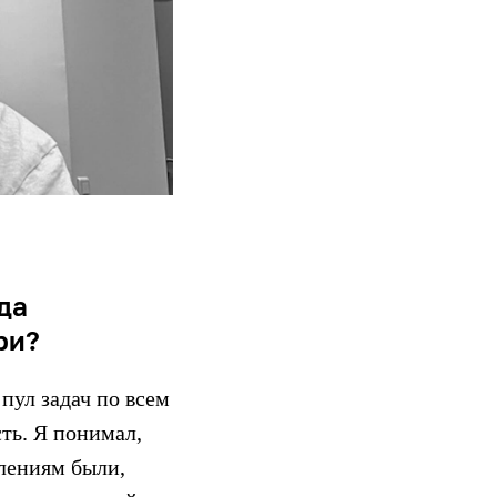
да
ри?
пул задач по всем
ть. Я понимал,
влениям были,