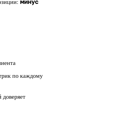
минус
озиции:
лиента
трик по каждому
й доверяет