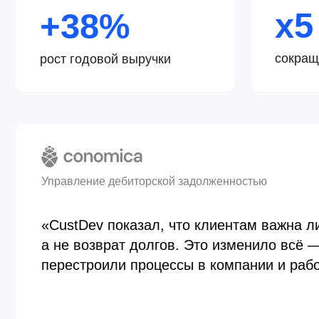
а не возврат долгов. Это изменило всё — мы 
перестроили процессы в компании и работу с 
+46%
62 → 11
+41%
сумма сделок
дней на сделку
кол-во повт
сделок