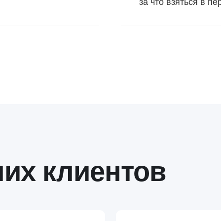
х клиентов
+50%
роков сделки
рост годового оборота
Сеть клиник доказательной медицины
ность,
«Раньше 60% моего времени 