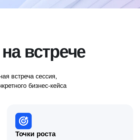
а встрече
треча сессия,
ого бизнес-кейса
Точки роста
Поня
Покажем, где теряете эффективность
Если п
и какие изменения дадут
предло
максимальный результат
честно
куда о