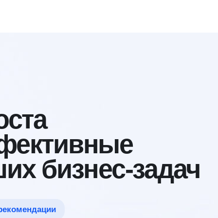
та
ективные
 бизнес-задач
ендации