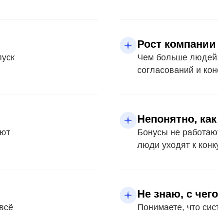
Непонятно, как мотивир
Бонусы не работают, KPI форма
люди уходят к конкурентам
Не знаю, с чего начать 
Понимаете, что система не работ
за что взяться в первую очеред