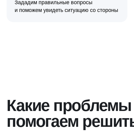
Какие проблемы б
помогаем решить
Всё замыкается на собственнике
Без вас не принимается ни одно решение. Отпуск
превращается в удалённый офис