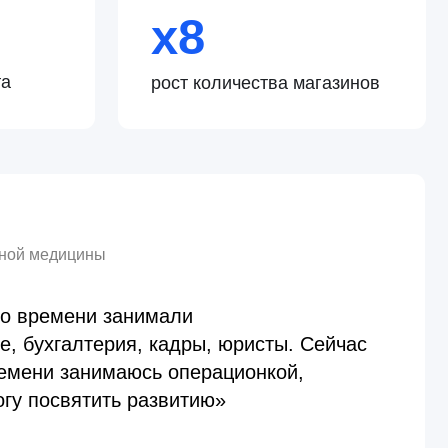
рия, кадры, юристы. Сейчас
маюсь операционкой,
ть развитию»
8,1%
48 000 →
30 000₽
льности
в eNPS
стоимость закрытия
вакансии