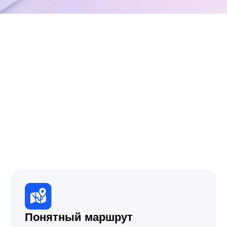
тный маршрут
оймём, что можем помочь —
жим варианты. Если нет —
 скажем и порекомендуем,
братиться