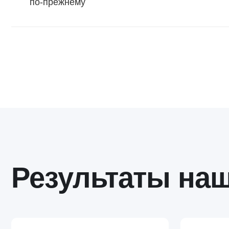
Результаты наши
х5
+38%
сокращение с
рост годовой выручки
Управление дебиторской задолженностью
«CustDev показал, что клиентам важна ликвид