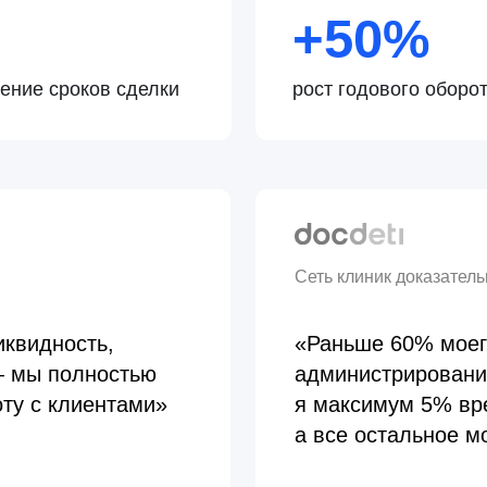
полностью
администрирование, бухгалте
клиентами»
я максимум 5% времени зани
а все остальное могу посвяти
68 → 96%
73 → 9
орных
уровень
уровень лоя
удовлетворенности
сотруднико
клиентов CSI