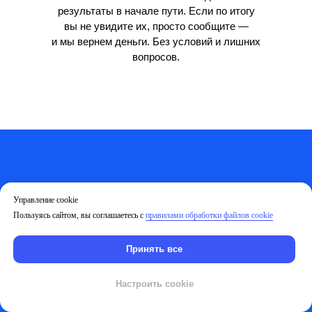
результаты в начале пути. Если по итогу
вы не увидите их, просто сообщите —
и мы вернем деньги. Без условий и лишних
вопросов.
не знаете,
Управление cookie
что выбрать?
Пользуясь сайтом, вы соглашаетесь с
правилами обработки файлов cookie
давайте поможем!
Принять все
Оставьте свой контакт. Мы свяжемся
Настроить cookie
и предложим решение, которое точно
вам подойдёт