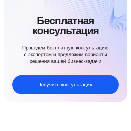
Андрей Кривенко
Николай Попович
Сооснователь Beyond Taylor,
Сооснователь Beyond Taylor,
основатель «ВкусВилла»,
лидер совета управляющих
сооснователь группы
«ВкусВилла», партнер
инвестиционных фондов
инвестиционного фонда
«ТилТех»
3 STREAMS
Юрий Алашеев
Андрей Иващенко
Сооснователь Beyond Taylor,
Сооснователь Beyond Taylor,