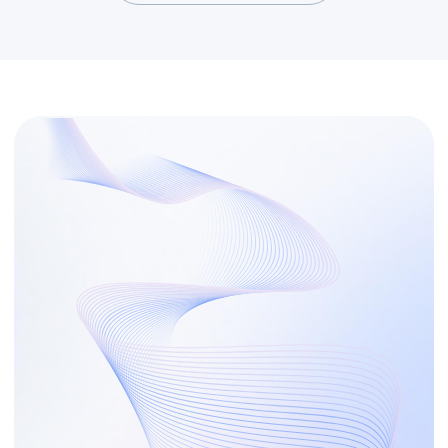
О нас
Beyond Taylor создана предпринимателями,
чтобы помочь другим компаниям не только
найти, но и реализовать свои голубые океаны
с фокусом на клиента. Модель управления
с фокусом на клиента — клиентократия —
помогает устранить организационные
препятствия и развиваться быстрее