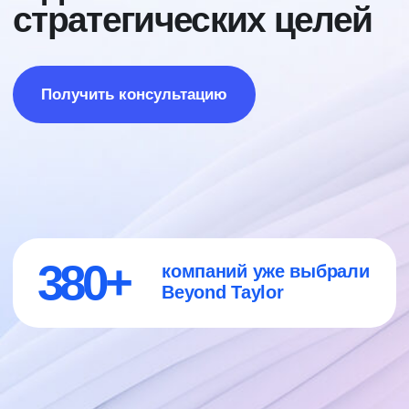
380+
компаний уже выбрали
Beyond Taylor
Бизнес-задачи,
которые помогаем
решить
Создать уникальное предложение
для клиента, за которое он готов
платить, чтобы перестать
конкурировать ценой и определить