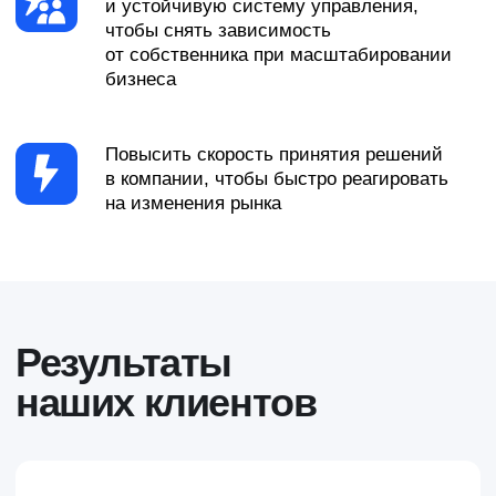
разрабатывать и внедрять
клиентократию
Динамика развития
к 2025 году
х8
х18
рост выручки
рост количества
магазинов
Лидер онлайн-доставки продуктов
в Москве
Международная премия Zero Distance
Awards от группы компаний Haier
за модель управления, формирующую
новые стандарты, на которые
ориентируются другие компании
Смотреть кейс