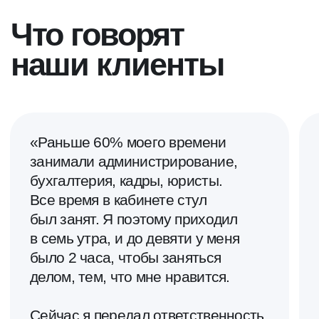
группы компаний «Агама»
председатель совета
и группы инвестиционных
директоров группы
фондов «ТилТех»
компаний «ХимРар»,
сооснователь группы
инвестиционных фондов
«ТилТех»