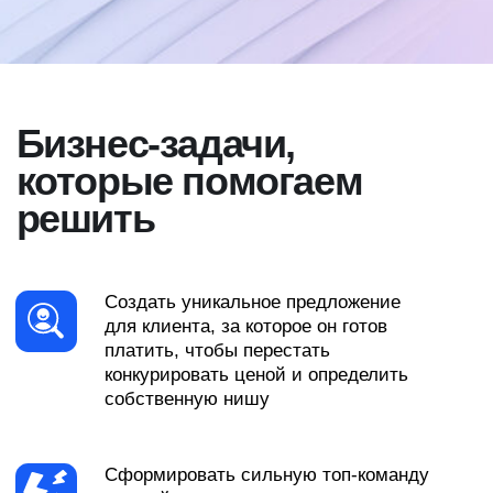
собственную нишу
Сформировать сильную топ-команду
и устойчивую систему управления,
чтобы снять зависимость
от собственника при масштабировании
бизнеса
Повысить скорость принятия решений
в компании, чтобы быстро реагировать
на изменения рынка
Результаты
наших клиентов
В 2016 году ВкусВилл начал