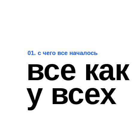
01. с чего все началось
все как
у всех