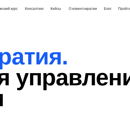
еский курс
Консалтинг
Кейсы
О клиентократии
Блог
Пройти
ратия.
я управлен
м