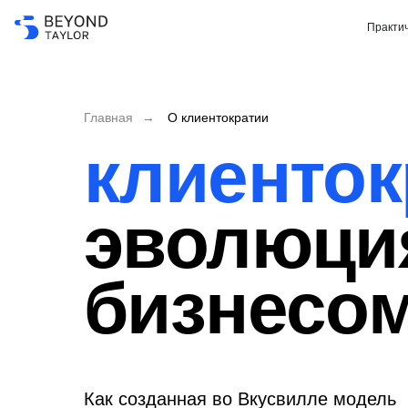
Практич
Главная
→
О клиентократии
клиенток
эволюци
бизнесо
Как созданная во Вкусвилле модель